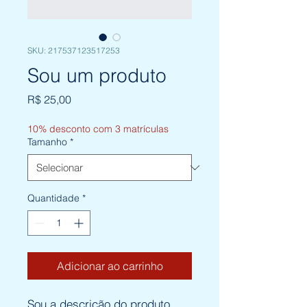
SKU: 217537123517253
Sou um produto
Preço
R$ 25,00
10% desconto com 3 matrículas
Tamanho
*
Quantidade
*
Adicionar ao carrinho
Sou a descrição do produto. 