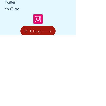
Twitter
YouTube
O blog
A
Escola de Artes da Magia de Mauritsstad
, é uma
produção do