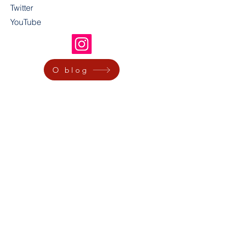
Twitter
YouTube
O blog
A
Escola de Artes da Magia de Mauritsstad
, é uma
produção do