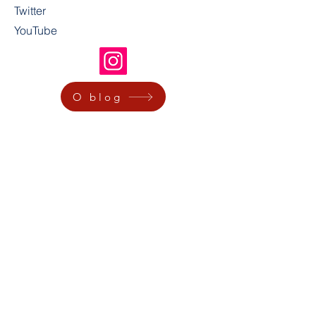
Twitter
YouTube
O blog
A
Escola de Artes da Magia de Mauritsstad
, é uma
produção do