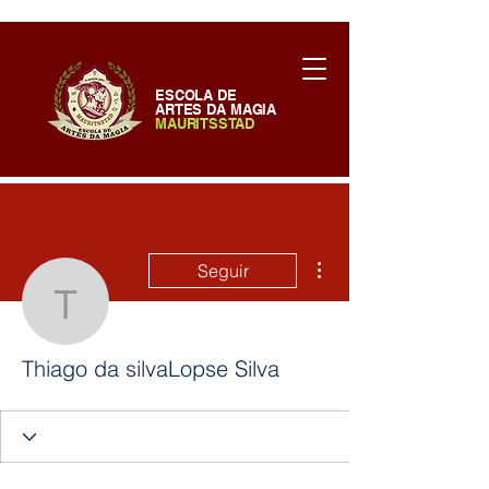
ESCOLA DE
ARTES DA MAGIA
MAURITSSTAD
Mais ações
Seguir
Thiago da silvaLopse Si
Thiago da silvaLopse Silva